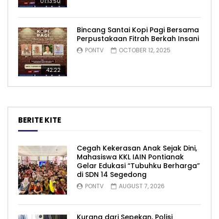
01:13:50
Bincang Santai Kopi Pagi Bersama
Perpustakaan Fitrah Berkah Insani
PONTV
OCTOBER 12, 2025
42:22
BERITE KITE
Cegah Kekerasan Anak Sejak Dini,
Mahasiswa KKL IAIN Pontianak
Gelar Edukasi “Tubuhku Berharga”
di SDN 14 Segedong
PONTV
AUGUST 7, 2026
Kurang dari Sepekan, Polisi