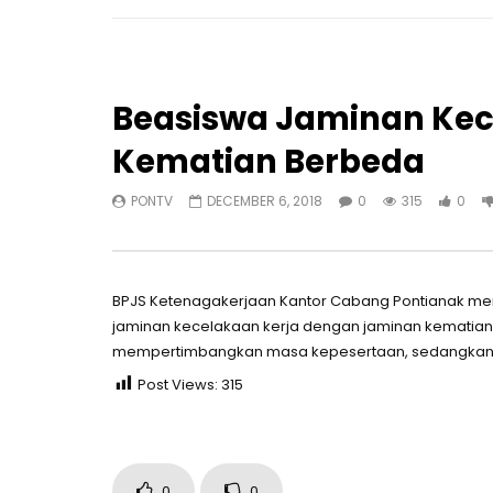
Beasiswa Jaminan Kec
Kematian Berbeda
PONTV
DECEMBER 6, 2018
0
315
0
BPJS Ketenagakerjaan Kantor Cabang Pontianak me
jaminan kecelakaan kerja dengan jaminan kematian.
mempertimbangkan masa kepesertaan, sedangkan j
Post Views:
315
0
0