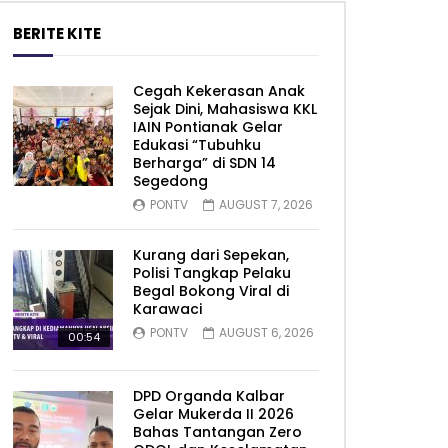
BERITE KITE
Cegah Kekerasan Anak
Sejak Dini, Mahasiswa KKL
IAIN Pontianak Gelar
Edukasi “Tubuhku
Berharga” di SDN 14
Segedong
PONTV
AUGUST 7, 2026
Kurang dari Sepekan,
Polisi Tangkap Pelaku
Begal Bokong Viral di
Karawaci
PONTV
AUGUST 6, 2026
00:54
DPD Organda Kalbar
Gelar Mukerda II 2026
Bahas Tantangan Zero