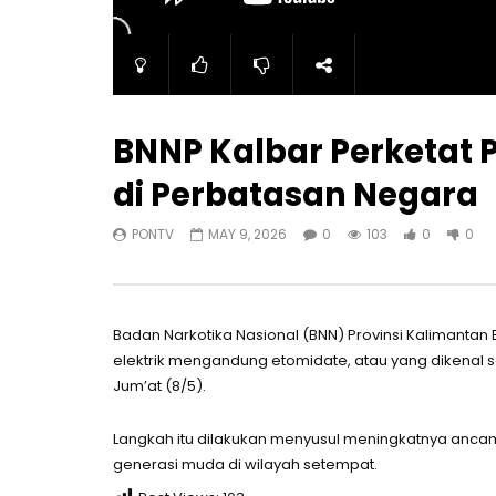
BNNP Kalbar Perketat 
di Perbatasan Negara
PONTV
MAY 9, 2026
0
103
0
0
Badan Narkotika Nasional (BNN) Provinsi Kalimant
elektrik mengandung etomidate, atau yang dikenal s
Jum’at (8/5).
Langkah itu dilakukan menyusul meningkatnya anca
generasi muda di wilayah setempat.