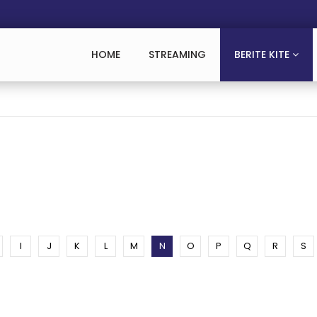
HOME
STREAMING
BERITE KITE
I
J
K
L
M
N
O
P
Q
R
S