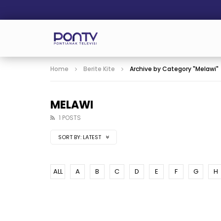
Home
Berite Kite
Archive by Category "Melawi"
MELAWI
1 POSTS
SORT BY:
LATEST
ALL
A
B
C
D
E
F
G
H