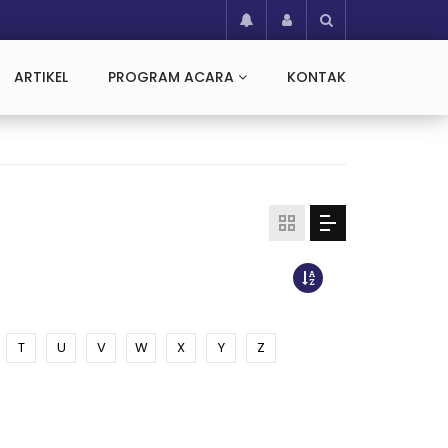
ARTIKEL
PROGRAM ACARA
KONTAK
T
U
V
W
X
Y
Z