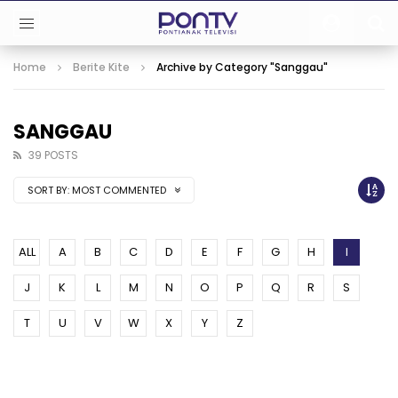
Home
Berite Kite
Archive by Category "Sanggau"
SANGGAU
39 POSTS
SORT BY:
MOST COMMENTED
ALL
A
B
C
D
E
F
G
H
I
J
K
L
M
N
O
P
Q
R
S
T
U
V
W
X
Y
Z