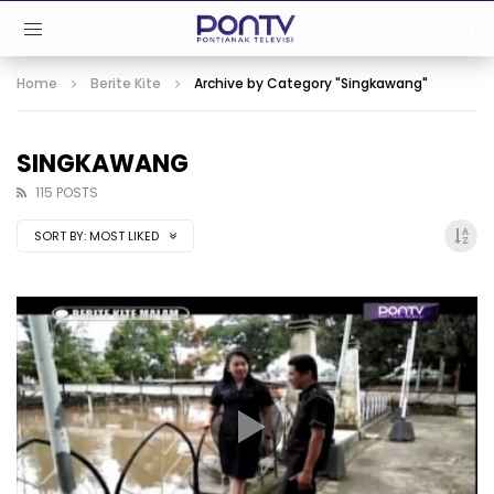
Home
Berite Kite
Archive by Category "Singkawang"
SINGKAWANG
115 POSTS
SORT BY:
MOST LIKED