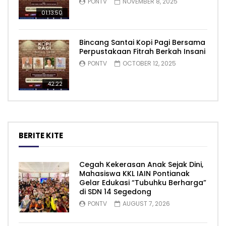
PONTV
NOVEMBER 8, 2025
01:13:50
Bincang Santai Kopi Pagi Bersama
Perpustakaan Fitrah Berkah Insani
PONTV
OCTOBER 12, 2025
42:22
BERITE KITE
Cegah Kekerasan Anak Sejak Dini,
Mahasiswa KKL IAIN Pontianak
Gelar Edukasi “Tubuhku Berharga”
di SDN 14 Segedong
PONTV
AUGUST 7, 2026