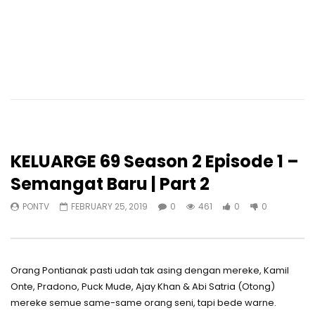
KELUARGE 69 Season 2 Episode 1 –
Semangat Baru | Part 2
PONTV
FEBRUARY 25, 2019
0
461
0
0
Orang Pontianak pasti udah tak asing dengan mereke, Kamil
Onte, Pradono, Puck Mude, Ajay Khan & Abi Satria (Otong)
mereke semue same-same orang seni, tapi bede warne.