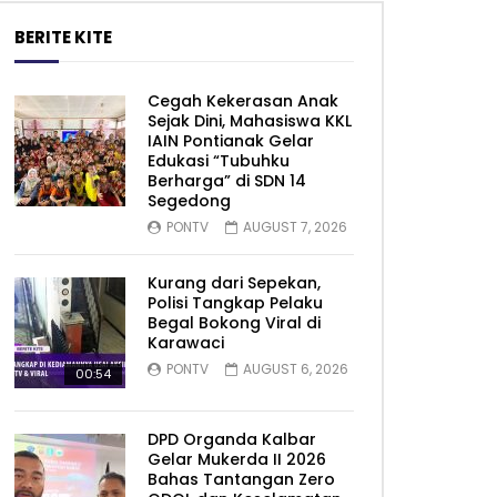
BERITE KITE
Cegah Kekerasan Anak
Sejak Dini, Mahasiswa KKL
IAIN Pontianak Gelar
Edukasi “Tubuhku
Berharga” di SDN 14
Segedong
PONTV
AUGUST 7, 2026
Kurang dari Sepekan,
Polisi Tangkap Pelaku
Begal Bokong Viral di
Karawaci
PONTV
AUGUST 6, 2026
00:54
DPD Organda Kalbar
Gelar Mukerda II 2026
Bahas Tantangan Zero