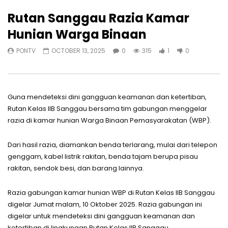
Rutan Sanggau Razia Kamar
Hunian Warga Binaan
PONTV
OCTOBER 13, 2025
0
315
1
0
Guna mendeteksi dini gangguan keamanan dan ketertiban,
Rutan Kelas IIB Sanggau bersama tim gabungan menggelar
razia di kamar hunian Warga Binaan Pemasyarakatan (WBP).
Dari hasil razia, diamankan benda terlarang, mulai dari telepon
genggam, kabel listrik rakitan, benda tajam berupa pisau
rakitan, sendok besi, dan barang lainnya.
Razia gabungan kamar hunian WBP di Rutan Kelas IIB Sanggau
digelar Jumat malam, 10 Oktober 2025. Razia gabungan ini
digelar untuk mendeteksi dini gangguan keamanan dan
ketertiban di lingkungan Rutan Kelas IIB Sanggau.