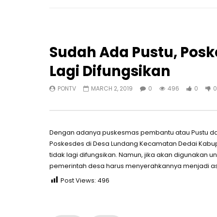
Sudah Ada Pustu, Posk
Lagi Difungsikan
PONTV
MARCH 2, 2019
0
496
0
0
Dengan adanya puskesmas pembantu atau Pustu dar
Poskesdes di Desa Lundang Kecamatan Dedai Kabup
tidak lagi difungsikan. Namun, jika akan digunak
pemerintah desa harus menyerahkannya menjadi as
Post Views:
496