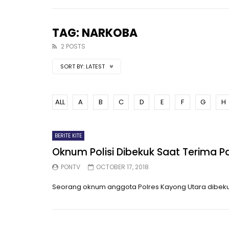
TAG: NARKOBA
2 POSTS
SORT BY:
LATEST
ALL
A
B
C
D
E
F
G
H
BERITE KITE
Oknum Polisi Dibekuk Saat Terima P
PONTV
OCTOBER 17, 2018
Seorang oknum anggota Polres Kayong Utara dibekuk s