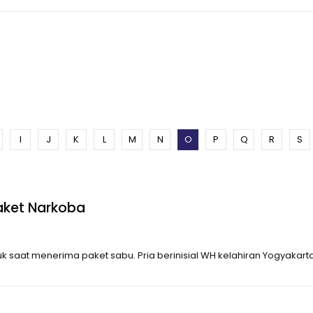
I
J
K
L
M
N
O
P
Q
R
S
aket Narkoba
aat menerima paket sabu. Pria berinisial WH kelahiran Yogyakarta it