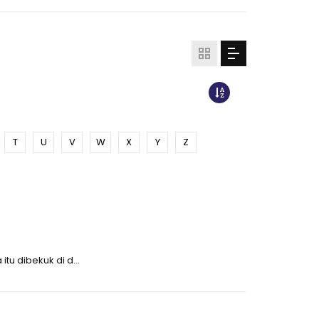
T
U
V
W
X
Y
Z
u dibekuk di d...