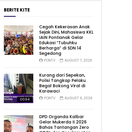
BERITE KITE
Cegah Kekerasan Anak
Sejak Dini, Mahasiswa KKL
IAIN Pontianak Gelar
Edukasi “Tubuhku
Berharga” di SDN 14
Segedong
PONTV
AUGUST 7, 2026
Kurang dari Sepekan,
Polisi Tangkap Pelaku
Begal Bokong Viral di
Karawaci
PONTV
AUGUST 6, 2026
00:54
DPD Organda Kalbar
Gelar Mukerda II 2026
Bahas Tantangan Zero