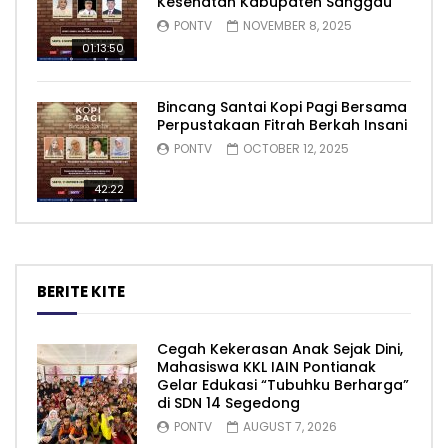
Kesehatan Kabupaten Sanggau
PONTV
NOVEMBER 8, 2025
01:13:50
Bincang Santai Kopi Pagi Bersama
Perpustakaan Fitrah Berkah Insani
PONTV
OCTOBER 12, 2025
42:22
BERITE KITE
Cegah Kekerasan Anak Sejak Dini,
Mahasiswa KKL IAIN Pontianak
Gelar Edukasi “Tubuhku Berharga”
di SDN 14 Segedong
PONTV
AUGUST 7, 2026