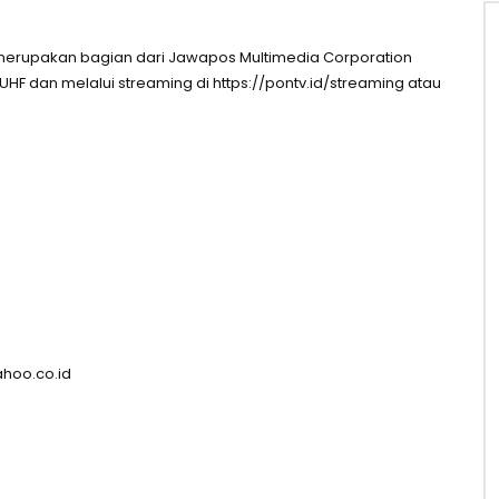
n merupakan bagian dari Jawapos Multimedia Corporation
UHF dan melalui streaming di https://pontv.id/streaming atau
ahoo.co.id