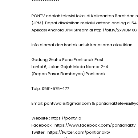
***************
PONTV adalah televisi lokal di Kalimantan Barat da
(JPM). Dapat disaksikan melalui antena analog di 54 
Aplikasi Android JPM Stream di http://bit.ly/2xWDMXG
Info alamat dan kontak untuk kerjasama atau iklan
Gedung Graha Pena Pontianak Post
Lantai 6, Jalan Gajah Mada Nomor 2-4
(Depan Pasar Flamboyan) Pontianak
Telp: 0561-575-477
Email:
pontvwale@gmail.com
&
pontianaktelevisi@y
Website : https://pontv.id
Facebook : https://www.facebook.com/pontianaktv
Twitter : https://twitter.com/pontianaktv