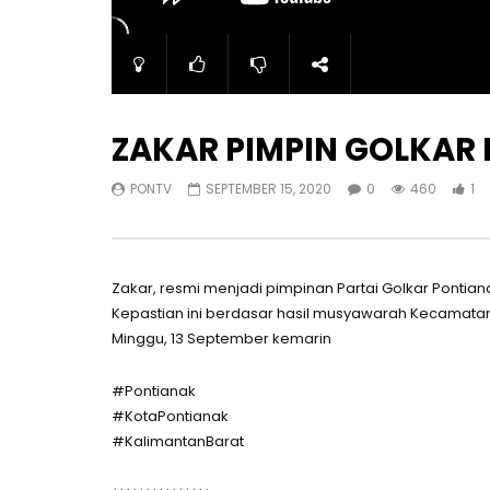
ZAKAR PIMPIN GOLKAR
PONTV
SEPTEMBER 15, 2020
0
460
1
Zakar, resmi menjadi pimpinan Partai Golkar Ponti
Kepastian ini berdasar hasil musyawarah Kecamatan 
Minggu, 13 September kemarin
#Pontianak
#KotaPontianak
#KalimantanBarat