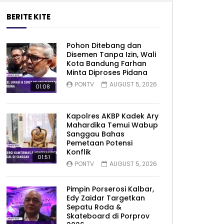
BERITE KITE
Pohon Ditebang dan
Disemen Tanpa Izin, Wali
Kota Bandung Farhan
Minta Diproses Pidana
PONTV
AUGUST 5, 2026
01:08
Kapolres AKBP Kadek Ary
Mahardika Temui Wabup
Sanggau Bahas
Pemetaan Potensi
Konflik
01:51
PONTV
AUGUST 5, 2026
Pimpin Porserosi Kalbar,
Edy Zaidar Targetkan
Sepatu Roda &
Skateboard di Porprov