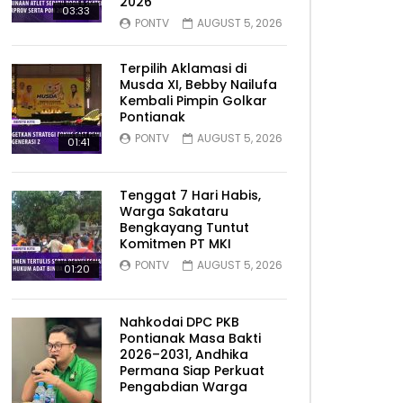
2026
03:33
PONTV
AUGUST 5, 2026
Terpilih Aklamasi di
Musda XI, Bebby Nailufa
Kembali Pimpin Golkar
Pontianak
PONTV
AUGUST 5, 2026
01:41
Tenggat 7 Hari Habis,
Warga Sakataru
Bengkayang Tuntut
Komitmen PT MKI
PONTV
AUGUST 5, 2026
01:20
Nahkodai DPC PKB
Pontianak Masa Bakti
2026–2031, Andhika
Permana Siap Perkuat
Pengabdian Warga