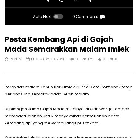
Auto Next
0 Comments
Pesta Kembang Api di Gajah
Mada Semarakkan Malam Imlek
PONTV
FEBRUARY 20, 2026
0
172
0
0
Perayaan malam Tahun Baru Imlek 2577 di Kota Pontianak tetap
berlangsung semarak pada Senin malam.
Di bilangan Jalan Gajah Mada misalnya, ribuan warga tampak
memadati jalanan untuk menyaksikan kemeriahan pesta
kembang api yang mewarnai langit pusat kota.
Kepadatan lalu lintas dan ramainya kerumunan massa ternyata