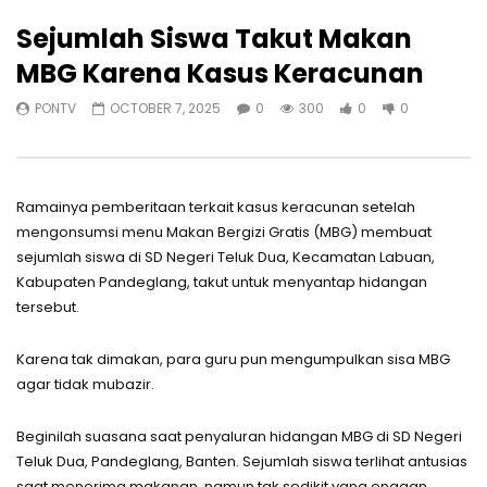
Sejumlah Siswa Takut Makan
MBG Karena Kasus Keracunan
PONTV
OCTOBER 7, 2025
0
300
0
0
Ramainya pemberitaan terkait kasus keracunan setelah
mengonsumsi menu Makan Bergizi Gratis (MBG) membuat
sejumlah siswa di SD Negeri Teluk Dua, Kecamatan Labuan,
Kabupaten Pandeglang, takut untuk menyantap hidangan
tersebut.
Karena tak dimakan, para guru pun mengumpulkan sisa MBG
agar tidak mubazir.
Beginilah suasana saat penyaluran hidangan MBG di SD Negeri
Teluk Dua, Pandeglang, Banten. Sejumlah siswa terlihat antusias
saat menerima makanan, namun tak sedikit yang enggan