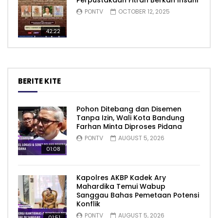
Perpustakaan Fitrah Berkah Insani
PONTV
OCTOBER 12, 2025
42:22
BERITE KITE
Pohon Ditebang dan Disemen
Tanpa Izin, Wali Kota Bandung
Farhan Minta Diproses Pidana
PONTV
AUGUST 5, 2026
01:08
Kapolres AKBP Kadek Ary
Mahardika Temui Wabup
Sanggau Bahas Pemetaan Potensi
Konflik
PONTV
AUGUST 5, 2026
01:51