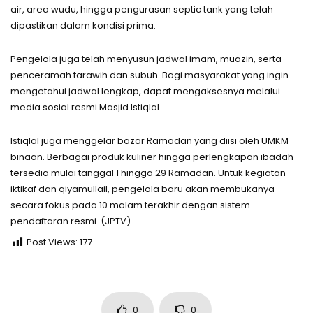
air, area wudu, hingga pengurasan septic tank yang telah
dipastikan dalam kondisi prima.
Pengelola juga telah menyusun jadwal imam, muazin, serta
penceramah tarawih dan subuh. Bagi masyarakat yang ingin
mengetahui jadwal lengkap, dapat mengaksesnya melalui
media sosial resmi Masjid Istiqlal.
Istiqlal juga menggelar bazar Ramadan yang diisi oleh UMKM
binaan. Berbagai produk kuliner hingga perlengkapan ibadah
tersedia mulai tanggal 1 hingga 29 Ramadan. Untuk kegiatan
iktikaf dan qiyamullail, pengelola baru akan membukanya
secara fokus pada 10 malam terakhir dengan sistem
pendaftaran resmi. (JPTV)
Post Views:
177
0
0