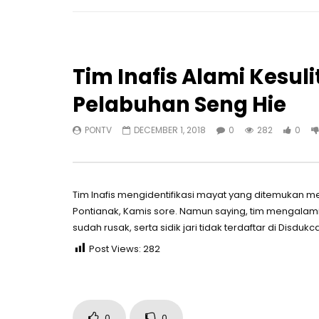
Tim Inafis Alami Kesul
Pelabuhan Seng Hie
PONTV
DECEMBER 1, 2018
0
282
0
Tim Inafis mengidentifikasi mayat yang ditemukan 
Pontianak, Kamis sore. Namun saying, tim mengalami 
sudah rusak, serta sidik jari tidak terdaftar di Disdukca
Post Views:
282
0
0