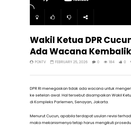
Wakil Ketua DPR Cucu
Ada Wacana Kembalika
PONTV
FEBRUARY 25, 2026
0
184
0
DPR RI menegaskan tidak ada wacana untuk mengem
ke setelan awal. Hal tersebut disampaikan Wakil Ket
di Kompleks Parlemen, Senayan, Jakarta.
Menurut Cucun, apabila terdapat usulan revisi ter
maka mekanismenya tetap harus mengikuti prosedur 