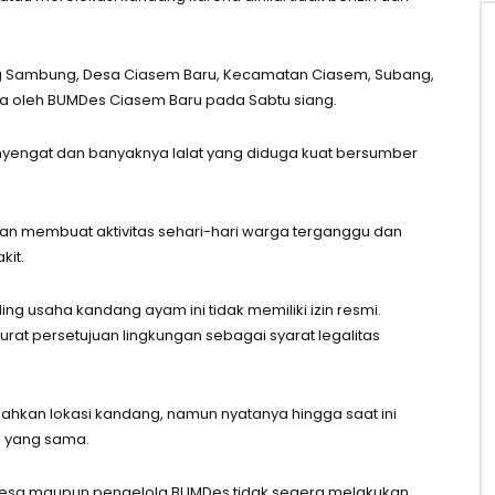
ng Sambung, Desa Ciasem Baru, Kecamatan Ciasem, Subang,
la oleh BUMDes Ciasem Baru pada Sabtu siang.
engat dan banyaknya lalat yang diduga kuat bersumber
an membuat aktivitas sehari-hari warga terganggu dan
it.
g usaha kandang ayam ini tidak memiliki izin resmi.
at persetujuan lingkungan sebagai syarat legalitas
ahkan lokasi kandang, namun nyatanya hingga saat ini
si yang sama.
desa maupun pengelola BUMDes tidak segera melakukan