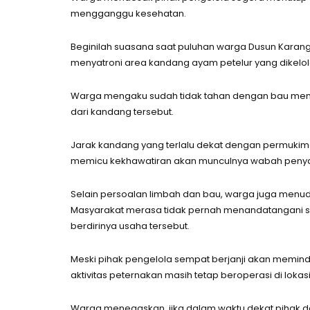
mengganggu kesehatan.
Beginilah suasana saat puluhan warga Dusun Kara
menyatroni area kandang ayam petelur yang dikelo
Warga mengaku sudah tidak tahan dengan bau meny
dari kandang tersebut.
Jarak kandang yang terlalu dekat dengan permukim
memicu kekhawatiran akan munculnya wabah penyak
Selain persoalan limbah dan bau, warga juga menudin
Masyarakat merasa tidak pernah menandatangani sur
berdirinya usaha tersebut.
Meski pihak pengelola sempat berjanji akan memind
aktivitas peternakan masih tetap beroperasi di loka
Warga menegaskan, jika dalam waktu dekat pihak 