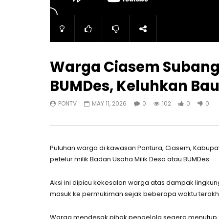
Warga Ciasem Subang
BUMDes, Keluhkan Bau
PONTV
MAY 11, 2026
0
102
0
0
Puluhan warga di kawasan Pantura, Ciasem, Kabupa
petelur milik Badan Usaha Milik Desa atau BUMDes.
Aksi ini dipicu kekesalan warga atas dampak lingk
masuk ke permukiman sejak beberapa waktu terakhi
Warga mendesak pihak pengelola segera menutup ata