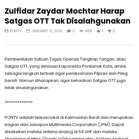
Zulfidar Zaydar Mochtar Harap
Satgas OTT Tak Disalahgunakan
PONTV
JANUARY 12, 2019
0
488
1
0
Pembentukan Satuan Tugas Operasi Tangkap Tangan, atau
Satgas OTT, yang diinisiasi Kapolresta Pontianak Kota, dinilai
sebagai langkah terbaik agar pelaksanaan Pilpres dan Pileg
bersih. Namun diharapkan, agar kehadiran Satgas OTT juga
tidak disalahgunakan
***************
PONTV adalah televisi lokal di Kalimantan Barat dan merupakan
bagian dari Jawapos Multimedia Corporation (JPM). Dapat
disaksikan melalui antena analog di 54 UHF dan melalui
streaming di https://pontv.id/streaming atau Aplikasi Android