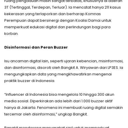
ruang pengaduan masih sangat terbatas, khususnya di daerah
3T (Tertinggal, Terdepan, Terluar). Ia mencatat hanya 211 kasus
kekerasan yang terlaporkan dan berharap Komnas
Perempuan dapat bersinergi dengan Koalisi Damai untuk
memperkuat edukasi digital dan perlindungan bagi para
korban.
Disinformasi dan Peran Buzzer
Isu ancaman digital lain, seperti ujaran kebencian, misinformasi,
dan disinformasi, disoroti oleh Bangkit A. Wiryawan dari LP3ES. Ia
mengungkapkan data yang mengkhawatirkan mengenai
praktik buzzer di Indonesia.
“Influencer di Indonesia bisa mengelola 10 hingga 300 akun
media sosial. Diperkirakan ada lebih dari 1.000 buzzer aktif
hanya di Jakarta. Fenomena ini membuat ruang digital semakin
tercemar oleh disinformasi,” ungkap Bangkit.
Bangkit mendorong masyarakat sipil untuk memperkuat