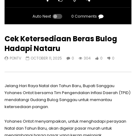
Auto Next
0 Comments
Cek Ketersediaan Beras Bulog
Hadapi Nataru
PONTV
OCTOBER 11, 2025
0
304
0
0
Jelang Hari Raya Natal dan Tahun Baru, Bupati Sanggau
Yohanes Ontot bersama Tim Pengendalian Inflasi Daerah (TPID)
mendatangi Gudang Bulog Sanggau untuk memantau
ketersediaan pangan.
Yohanes Ontot menyampaikan, untuk menghadapi perayaan
Natal dan Tahun Baru, akan digelar pasar murah untuk
mengimbangi harga pasar yang kerap melonjak.