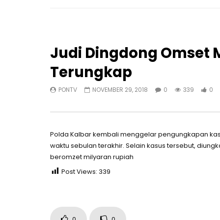
Judi Dingdong Omset 
Terungkap
PONTV
NOVEMBER 29, 2018
0
339
0
Polda Kalbar kembali menggelar pengungkapan kas
waktu sebulan terakhir. Selain kasus tersebut, diung
beromzet milyaran rupiah
Post Views:
339
0
0