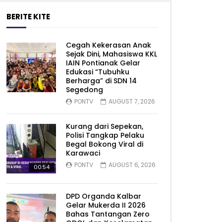
BERITE KITE
Cegah Kekerasan Anak
Sejak Dini, Mahasiswa KKL
IAIN Pontianak Gelar
Edukasi “Tubuhku
Berharga” di SDN 14
Segedong
PONTV
AUGUST 7, 2026
Kurang dari Sepekan,
Polisi Tangkap Pelaku
Begal Bokong Viral di
Karawaci
PONTV
AUGUST 6, 2026
00:54
DPD Organda Kalbar
Gelar Mukerda II 2026
Bahas Tantangan Zero